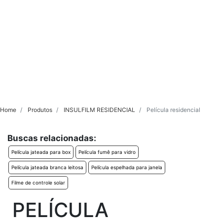
Home
Produtos
INSULFILM RESIDENCIAL
Película residencial
Buscas relacionadas:
Película jateada para box
Película fumê para vidro
Película jateada branca leitosa
Película espelhada para janela
Filme de controle solar
PELÍCULA