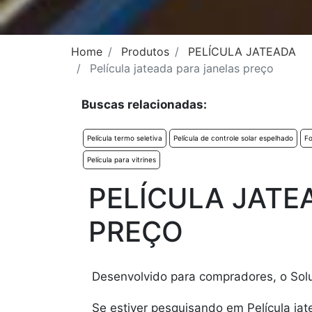
Home
Produtos
PELÍCULA JATEADA
Película jateada para janelas preço
Buscas relacionadas:
Película termo seletiva
Película de controle solar espelhado
Fo
Película para vitrines
PELÍCULA JATE
PREÇO
Desenvolvido para compradores, o Soluç
Se estiver pesquisando em Película ja