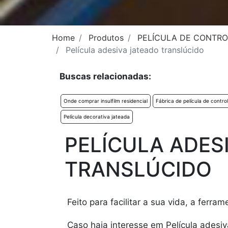
Home
Produtos
PELÍCULA DE CONTRO
Película adesiva jateado translúcido
Buscas relacionadas:
Onde comprar insulfilm residencial
Fábrica de película de control
Película decorativa jateada
PELÍCULA ADES
TRANSLÚCIDO
Feito para facilitar a sua vida, a ferr
Caso haja interesse em Película adesi