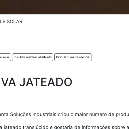
LE SOLAR
e solar
Insulfilm residencial listrado
Película fumê residencial
IVA JATEADO
amenta Soluções Industriais criou o maior número de prod
va jateado translúcido e gostaria de informações sobre