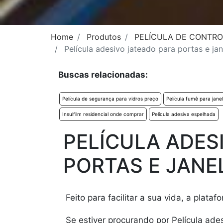
Home
Produtos
PELÍCULA DE CONTRO
Película adesivo jateado para portas e jan
Buscas relacionadas:
Película de segurança para vidros preço
Película fumê para jane
Insulfilm residencial onde comprar
Película adesiva espelhada
PELÍCULA ADES
PORTAS E JANE
Feito para facilitar a sua vida, a plat
Se estiver procurando por Película ade